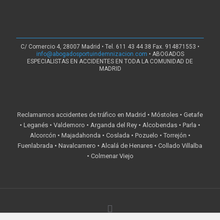
C/ Comercio 4, 28007 Madrid • Tel. 611 43 44 38 Fax. 914871553 •
info@abogadosportuindemnizacion.com
• ABOGADOS
ESPECIALISTAS EN ACCIDENTES EN TODA LA COMUNIDAD DE
MADRID
Reclamamos accidentes de tráfico en Madrid • Móstoles • Getafe
• Leganés • Valdemoro • Arganda del Rey • Alcobendas • Parla •
Alcorcón • Majadahonda • Coslada • Pozuelo • Torrejón •
Fuenlabrada • Navalcarnero • Alcalá de Henares • Collado Villalba
• Colmenar Viejo