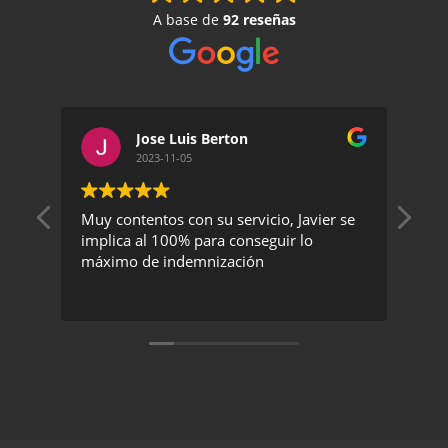
A base de
92 reseñas
Jose Luis Berton
2023-11-05
Muy contentos con su servicio, Javier se
Un 
implica al 100% para conseguir lo
exc
máximo de indemnización
rec