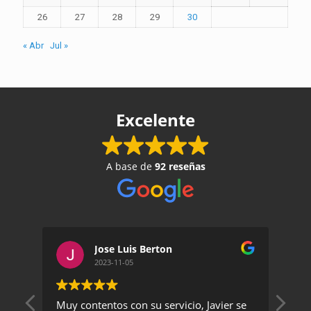
26
27
28
29
30
« Abr
Jul »
Excelente
A base de
92 reseñas
Jose Luis Berton
2023-11-05
Muy contentos con su servicio, Javier se
Un 