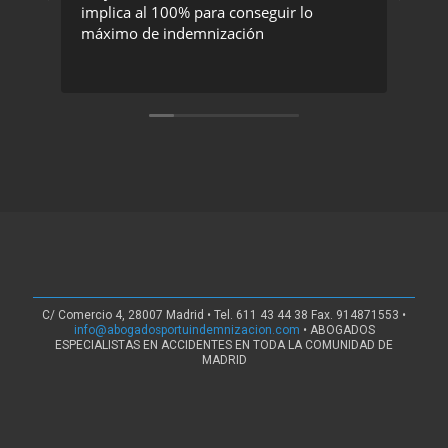
implica al 100% para conseguir lo
exc
máximo de indemnización
rec
C/ Comercio 4, 28007 Madrid • Tel. 611 43 44 38 Fax. 914871553 •
info@abogadosportuindemnizacion.com
• ABOGADOS
ESPECIALISTAS EN ACCIDENTES EN TODA LA COMUNIDAD DE
MADRID