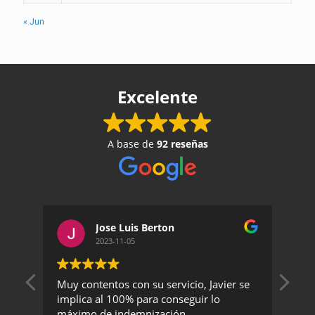
« Jun
Excelente
A base de
92 reseñas
Jose Luis Berton
2023-11-05
Muy contentos con su servicio, Javier se
Un 
implica al 100% para conseguir lo
exc
máximo de indemnización
rec