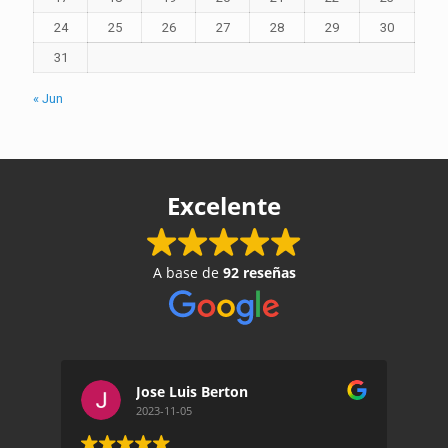
24
25
26
27
28
29
30
31
« Jun
Excelente
A base de
92 reseñas
Jose Luis Berton
2023-11-05