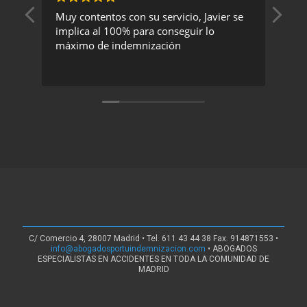
Muy contentos con su servicio, Javier se
Un 
implica al 100% para conseguir lo
exc
máximo de indemnización
rec
C/ Comercio 4, 28007 Madrid • Tel. 611 43 44 38 Fax. 914871553 •
info@abogadosportuindemnizacion.com
• ABOGADOS
ESPECIALISTAS EN ACCIDENTES EN TODA LA COMUNIDAD DE
MADRID