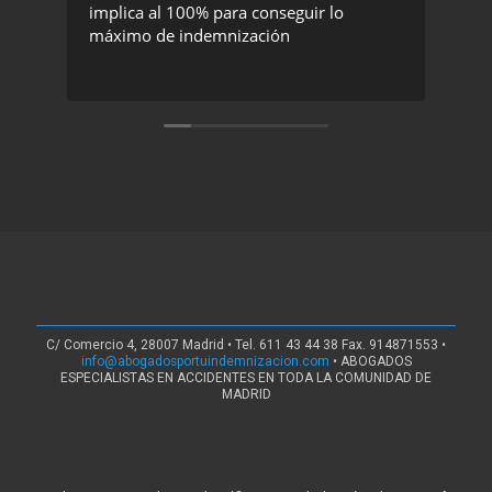
implica al 100% para conseguir lo
exc
máximo de indemnización
rec
C/ Comercio 4, 28007 Madrid • Tel. 611 43 44 38 Fax. 914871553 •
info@abogadosportuindemnizacion.com
• ABOGADOS
ESPECIALISTAS EN ACCIDENTES EN TODA LA COMUNIDAD DE
MADRID