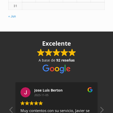
31
« Jun
Excelente
A base de
92 reseñas
Jose Luis Berton
2023-11-05
Muy contentos con su servicio, Javier se
Un 