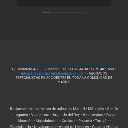
C/ Comercio 4, 28007 Madrid • Tel. 611 43 44 38 Fax. 914871553 •
info@abogadosportuindemnizacion.com
• ABOGADOS
ESPECIALISTAS EN ACCIDENTES EN TODA LA COMUNIDAD DE
MADRID
Reclamamos accidentes de tráfico en Madrid • Móstoles • Getafe
• Leganés • Valdemoro • Arganda del Rey • Alcobendas • Parla •
Alcorcón • Majadahonda • Coslada • Pozuelo • Torrejón •
Fuenlabrada • Navalcarnero • Alcalá de Henares • Collado Villalba