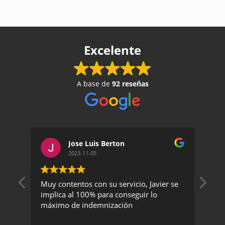
Excelente
A base de
92 reseñas
Jose Luis Berton
2023-11-05
Muy contentos con su servicio, Javier se
Un 
implica al 100% para conseguir lo
exc
máximo de indemnización
rec