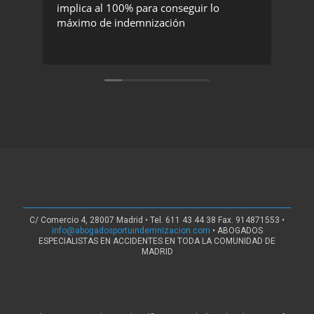
implica al 100% para conseguir lo
exc
máximo de indemnización
rec
C/ Comercio 4, 28007 Madrid • Tel. 611 43 44 38 Fax. 914871553 •
info@abogadosportuindemnizacion.com
• ABOGADOS
ESPECIALISTAS EN ACCIDENTES EN TODA LA COMUNIDAD DE
MADRID