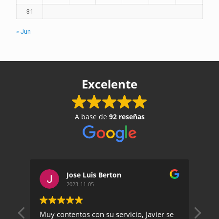
31
« Jun
Excelente
A base de
92 reseñas
Jose Luis Berton
2023-11-05
Muy contentos con su servicio, Javier se
Un 