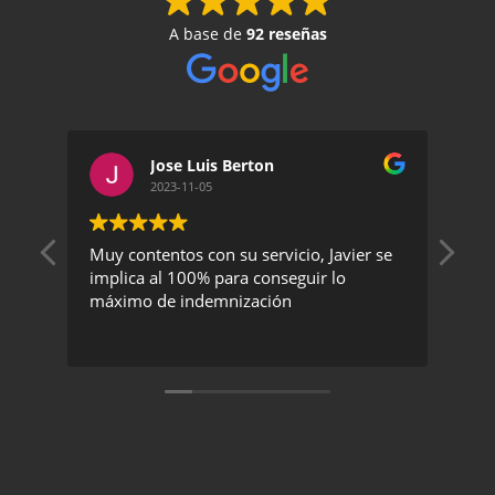
A base de
92 reseñas
Jose Luis Berton
2023-11-05
Muy contentos con su servicio, Javier se
Un 
implica al 100% para conseguir lo
exc
máximo de indemnización
rec