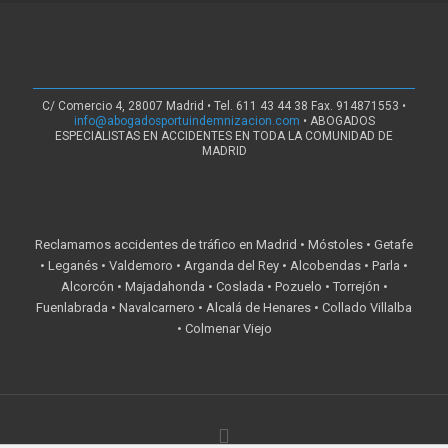
C/ Comercio 4, 28007 Madrid • Tel. 611 43 44 38 Fax. 914871553 •
info@abogadosportuindemnizacion.com
• ABOGADOS
ESPECIALISTAS EN ACCIDENTES EN TODA LA COMUNIDAD DE
MADRID
Reclamamos accidentes de tráfico en Madrid • Móstoles • Getafe
• Leganés • Valdemoro • Arganda del Rey • Alcobendas • Parla •
Alcorcón • Majadahonda • Coslada • Pozuelo • Torrejón •
Fuenlabrada • Navalcarnero • Alcalá de Henares • Collado Villalba
• Colmenar Viejo