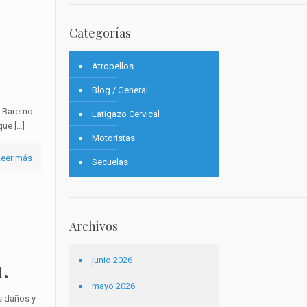
Categorías
Atropellos
Blog / General
l Baremo
Latigazo Cervical
 que
[…]
Motoristas
Leer más
Secuelas
Archivos
.
junio 2026
mayo 2026
s daños y