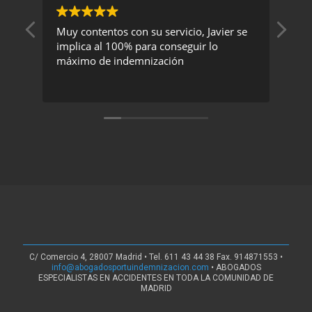
Muy contentos con su servicio, Javier se
Un 
implica al 100% para conseguir lo
exc
máximo de indemnización
rec
C/ Comercio 4, 28007 Madrid • Tel. 611 43 44 38 Fax. 914871553 •
info@abogadosportuindemnizacion.com
• ABOGADOS
ESPECIALISTAS EN ACCIDENTES EN TODA LA COMUNIDAD DE
MADRID