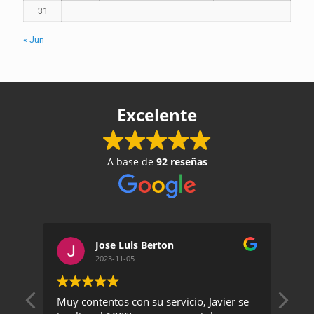
31
« Jun
Excelente
A base de
92 reseñas
Jose Luis Berton
2023-11-05
Muy contentos con su servicio, Javier se
Un 