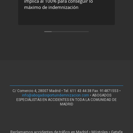
implica al 100% para conseguir lo
exc
máximo de indemnización
rec
C/ Comercio 4, 28007 Madrid • Tel. 611 43 44 38 Fax. 914871553 •
info@abogadosportuindemnizacion.com
• ABOGADOS
ESPECIALISTAS EN ACCIDENTES EN TODA LA COMUNIDAD DE
MADRID
Reclamamos accidentes de tráfico en Madrid • Móstoles • Getafe