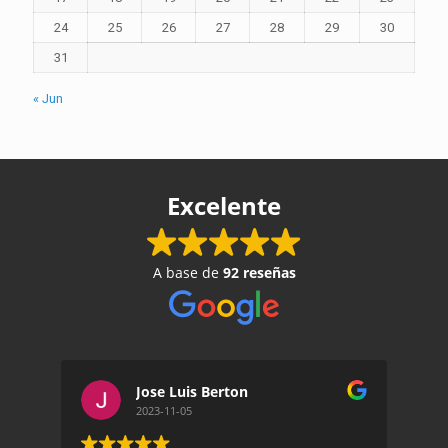
24
25
26
27
28
29
30
31
« Jun
Excelente
A base de
92 reseñas
Jose Luis Berton
2023-11-05