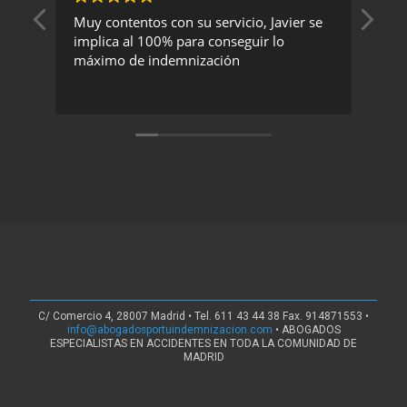
Muy contentos con su servicio, Javier se
Un 
implica al 100% para conseguir lo
exc
máximo de indemnización
rec
C/ Comercio 4, 28007 Madrid • Tel. 611 43 44 38 Fax. 914871553 •
info@abogadosportuindemnizacion.com
• ABOGADOS
ESPECIALISTAS EN ACCIDENTES EN TODA LA COMUNIDAD DE
MADRID