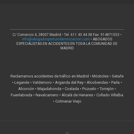
C/ Comercio 4, 28007 Madrid • Tel. 611 43 44 38 Fax. 914871553 •
info@abogadosportuindemnizacion.com
• ABOGADOS
ESPECIALISTAS EN ACCIDENTES EN TODA LA COMUNIDAD DE
MADRID
Reclamamos accidentes de tráfico en Madrid • Móstoles • Getafe
• Leganés • Valdemoro • Arganda del Rey • Alcobendas • Parla •
Alcorcón • Majadahonda • Coslada • Pozuelo • Torrejón •
Fuenlabrada • Navalcarnero • Alcalá de Henares • Collado Villalba
• Colmenar Viejo