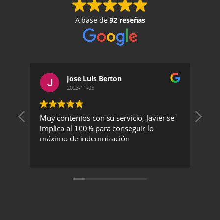
A base de
92 reseñas
Jose Luis Berton
2023-11-05
Muy contentos con su servicio, Javier se
Un 
implica al 100% para conseguir lo
exc
máximo de indemnización
rec