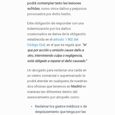
podrá contemplar tanto las lesiones
sufridas
, como otros daños y perjuicios
provocados por dicho hecho.
Este obligación de responder con una
indemnización por los daños
ocasionados se deriva de la obligación
establecida en el
artículo 1.902 del
Código Civil
, en el que se regula que:
“el
que por acción u omisión cause daño a
otro, interviniendo culpa o negligencia,
está obligado a reparar el daño causado.”
Un abogado para reclamar una caída en
un centro comercial o supermercado le
podrá atender en cualquiera de nuestras
dos oficinas que tenemos en
Madrid
en
materias tan diferentes dentro del
asesoramiento por atropello como:
Reclamar los gastos médicos o de
desplazamiento que tenga por las