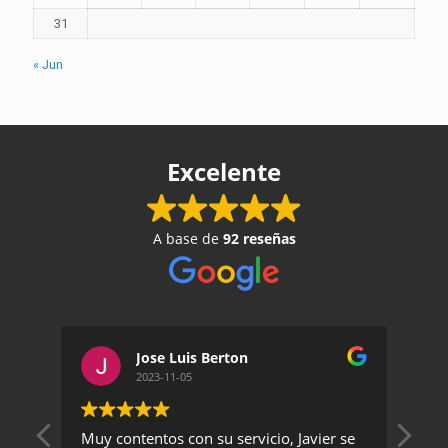
31
« Jun
Excelente
A base de
92 reseñas
Jose Luis Berton
2023-11-05
Muy contentos con su servicio, Javier se
Un 