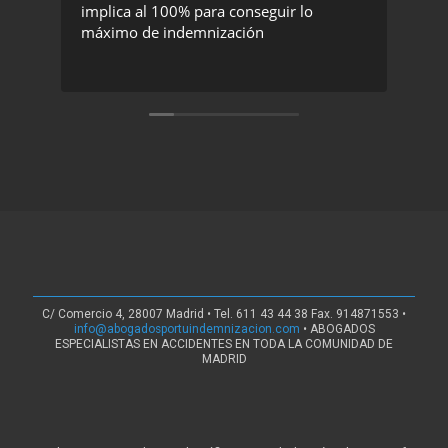
implica al 100% para conseguir lo
exc
máximo de indemnización
rec
C/ Comercio 4, 28007 Madrid • Tel. 611 43 44 38 Fax. 914871553 •
info@abogadosportuindemnizacion.com
• ABOGADOS
ESPECIALISTAS EN ACCIDENTES EN TODA LA COMUNIDAD DE
MADRID