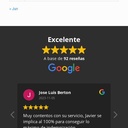
« Jun
Excelente
A base de
92 reseñas
Jose Luis Berton
2023-11-05
Muy contentos con su servicio, Javier se
Un 
implica al 100% para conseguir lo
exc
máximo de indemnización
rec