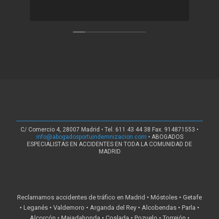
C/ Comercio 4, 28007 Madrid • Tel. 611 43 44 38 Fax. 914871553 •
info@abogadosportuindemnizacion.com
• ABOGADOS
ESPECIALISTAS EN ACCIDENTES EN TODA LA COMUNIDAD DE
MADRID
Reclamamos accidentes de tráfico en Madrid • Móstoles • Getafe
• Leganés • Valdemoro • Arganda del Rey • Alcobendas • Parla •
Alcorcón • Majadahonda • Coslada • Pozuelo • Torrejón •