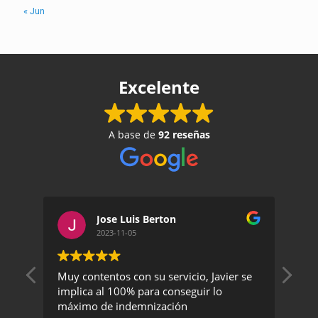
« Jun
Excelente
A base de
92 reseñas
Jose Luis Berton
2023-11-05
Muy contentos con su servicio, Javier se
Un 
implica al 100% para conseguir lo
exc
máximo de indemnización
rec