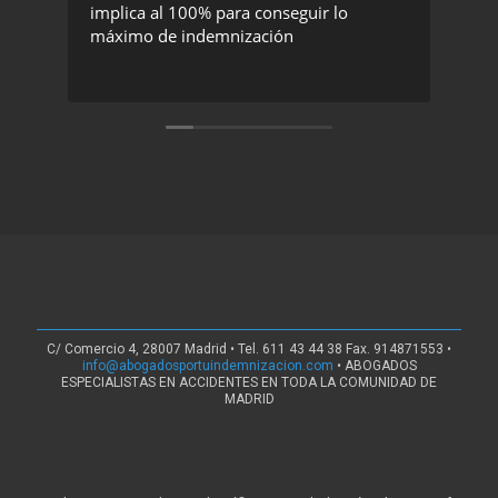
implica al 100% para conseguir lo
exc
máximo de indemnización
rec
C/ Comercio 4, 28007 Madrid • Tel. 611 43 44 38 Fax. 914871553 •
info@abogadosportuindemnizacion.com
• ABOGADOS
ESPECIALISTAS EN ACCIDENTES EN TODA LA COMUNIDAD DE
MADRID