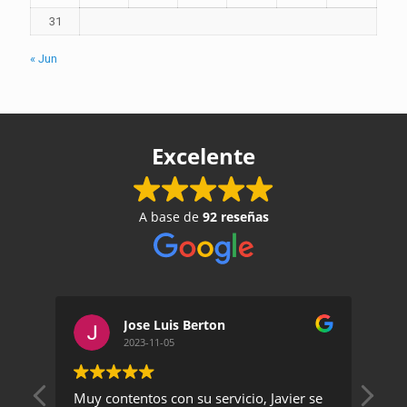
31
« Jun
Excelente
A base de
92 reseñas
Jose Luis Berton
2023-11-05
Muy contentos con su servicio, Javier se
Un 