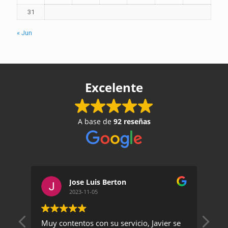
31
« Jun
Excelente
A base de
92 reseñas
Jose Luis Berton
2023-11-05
Muy contentos con su servicio, Javier se
Un 