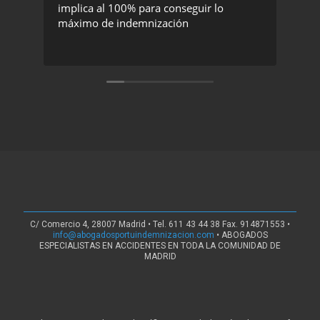
implica al 100% para conseguir lo
exc
máximo de indemnización
rec
C/ Comercio 4, 28007 Madrid • Tel. 611 43 44 38 Fax. 914871553 •
info@abogadosportuindemnizacion.com
• ABOGADOS
ESPECIALISTAS EN ACCIDENTES EN TODA LA COMUNIDAD DE
MADRID