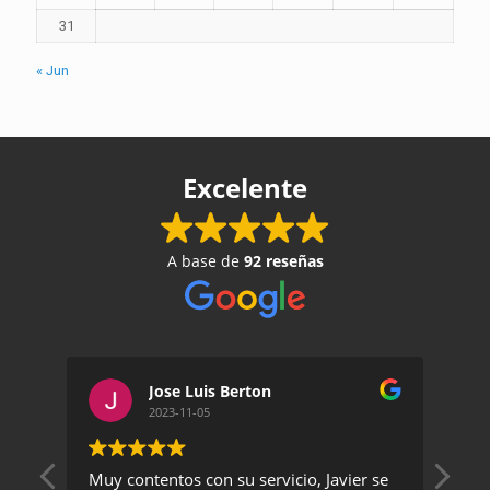
31
« Jun
Excelente
A base de
92 reseñas
Jose Luis Berton
2023-11-05
Muy contentos con su servicio, Javier se
Un 