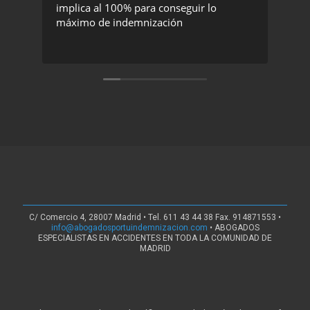
implica al 100% para conseguir lo
exc
máximo de indemnización
rec
C/ Comercio 4, 28007 Madrid • Tel. 611 43 44 38 Fax. 914871553 •
info@abogadosportuindemnizacion.com
• ABOGADOS
ESPECIALISTAS EN ACCIDENTES EN TODA LA COMUNIDAD DE
MADRID