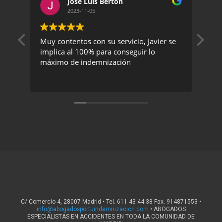
Jose Luis Berton
2023-11-05
Muy contentos con su servicio, Javier se
Un 
implica al 100% para conseguir lo
exc
máximo de indemnización
rec
C/ Comercio 4, 28007 Madrid • Tel. 611 43 44 38 Fax. 914871553 •
info@abogadosportuindemnizacion.com
• ABOGADOS
ESPECIALISTAS EN ACCIDENTES EN TODA LA COMUNIDAD DE