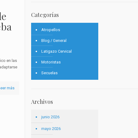
de
Categorías
eba
Atropellos
Blog / General
Latigazo Cervical
ico en las
Motoristas
 adaptarse
Secuelas
Leer más
Archivos
junio 2026
mayo 2026