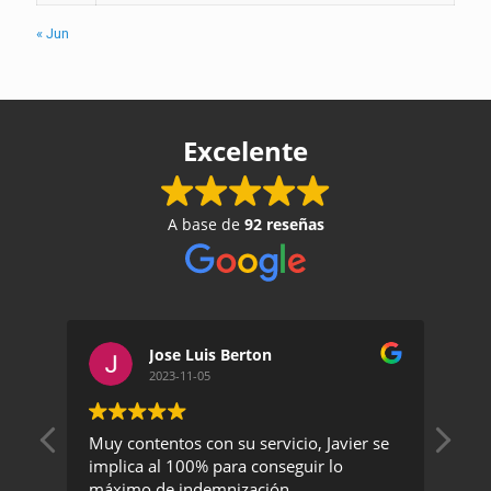
« Jun
Excelente
A base de
92 reseñas
Jose Luis Berton
2023-11-05
Muy contentos con su servicio, Javier se
Un 
implica al 100% para conseguir lo
exc
máximo de indemnización
rec