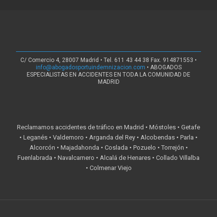
C/ Comercio 4, 28007 Madrid • Tel. 611 43 44 38 Fax. 914871553 •
info@abogadosportuindemnizacion.com
• ABOGADOS
ESPECIALISTAS EN ACCIDENTES EN TODA LA COMUNIDAD DE
MADRID
Reclamamos accidentes de tráfico en Madrid • Móstoles • Getafe
• Leganés • Valdemoro • Arganda del Rey • Alcobendas • Parla •
Alcorcón • Majadahonda • Coslada • Pozuelo • Torrejón •
Fuenlabrada • Navalcarnero • Alcalá de Henares • Collado Villalba
• Colmenar Viejo