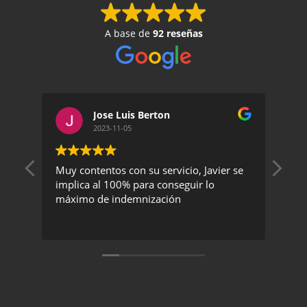
A base de
92 reseñas
Jose Luis Berton
2023-11-05
Muy contentos con su servicio, Javier se
Un 
implica al 100% para conseguir lo
exc
máximo de indemnización
rec