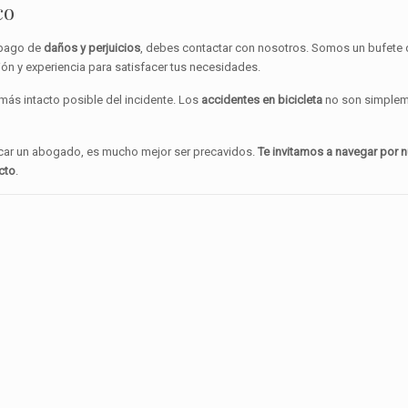
co
 pago de
daños y perjuicios
, debes contactar con nosotros. Somos un bufete
ón y experiencia para satisfacer tus necesidades.
más intacto posible del incidente. Los
accidentes en bicicleta
no son simple
scar un abogado, es mucho mejor ser precavidos.
Te invitamos a navegar por 
cto
.