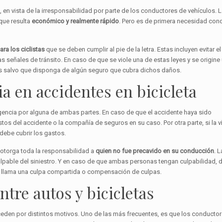
en vista de la irresponsabilidad por parte de los conductores de vehículos. L
que resulta
económico y realmente rápido
. Pero es de primera necesidad con
ara los ciclistas
que se deben cumplir al pie de la letra. Estas incluyen evitar e
s señales de tránsito. En caso de que se viole una de estas leyes y se origine
ños salvo que disponga de algún seguro que cubra dichos daños.
ia en accidentes en bicicleta
gencia por alguna de ambas partes. En caso de que el accidente haya sido
os del accidente o la compañía de seguros en su caso. Por otra parte, si la v
 debe cubrir los gastos.
 otorga toda la responsabilidad a
quien no fue precavido en su conducción
. L
ulpable del siniestro. Y en caso de que ambas personas tengan culpabilidad, 
se llama una culpa compartida o compensación de culpas.
ntre autos y bicicletas
ceden por distintos motivos. Uno de las más frecuentes, es que los conducto