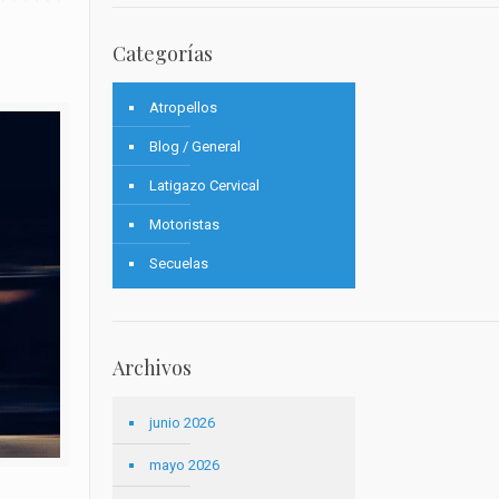
Categorías
Atropellos
Blog / General
Latigazo Cervical
Motoristas
Secuelas
Archivos
junio 2026
mayo 2026