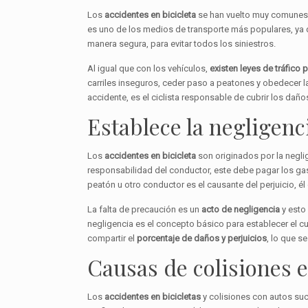
Los
accidentes en bicicleta
se han vuelto muy comunes, 
es uno de los medios de transporte más populares, ya 
manera segura, para evitar todos los siniestros.
Al igual que con los vehículos,
existen leyes de tráfico p
carriles inseguros, ceder paso a peatones y obedecer la
accidente, es el ciclista responsable de cubrir los da
Establece la negligenc
Los
accidentes en bicicleta
son originados por la negli
responsabilidad del conductor, este debe pagar los gast
peatón u otro conductor es el causante del perjuicio, él
La falta de precaución es un
acto de negligencia
y esto
negligencia es el concepto básico para establecer el c
compartir el
porcentaje de daños y perjuicios
, lo que 
Causas de colisiones e
Los
accidentes en bicicletas
y colisiones con autos su