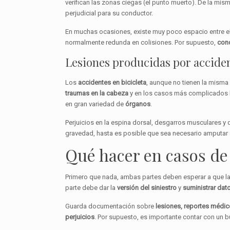
verifican las zonas ciegas (el punto muerto). De la mi
perjudicial para su conductor.
En muchas ocasiones, existe muy poco espacio entre el v
normalmente redunda en colisiones. Por supuesto,
cond
Lesiones producidas por acciden
Los
accidentes en
bicicleta
, aunque no tienen la misma
traumas en la cabeza
y en los casos más complicados le
en gran variedad de
órganos
.
Perjuicios en la espina dorsal, desgarros musculares 
gravedad, hasta es posible que sea necesario amputar
Qué hacer en casos de
Primero que nada, ambas partes deben esperar a que la 
parte debe dar la
versión del siniestro
y
suministrar dat
Guarda documentación sobre
lesiones, reportes médic
perjuicios
. Por supuesto, es importante contar con un b