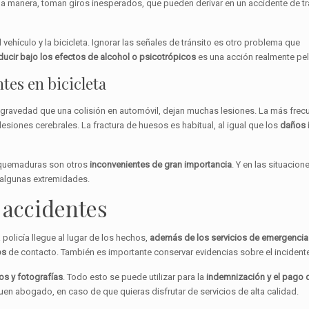
sma manera, toman giros inesperados, que pueden derivar en un accidente de tr
ehículo y la bicicleta. Ignorar las señales de tránsito es otro problema que
ucir bajo los efectos de alcohol
o psicotrópicos
es una acción realmente pel
tes en bicicleta
 gravedad que una colisión en automóvil, dejan muchas lesiones. La más frec
siones cerebrales. La fractura de huesos es habitual, al igual que los
daños 
y quemaduras son otros
inconvenientes de gran importancia
. Y en las situacio
 algunas extremidades.
 accidentes
policía llegue al lugar de los hechos,
además de los servicios de emergencia
os
de contacto. También es importante conservar evidencias sobre el incident
os y fotografías
. Todo esto se puede utilizar para la
indemnización y el pago 
uen abogado, en caso de que quieras disfrutar de servicios de alta calidad.