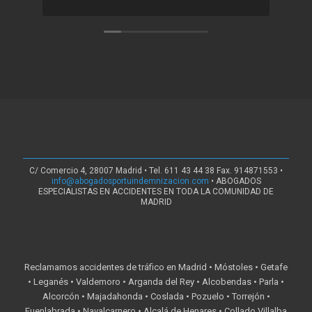
C/ Comercio 4, 28007 Madrid • Tel. 611 43 44 38 Fax. 914871553 •
info@abogadosportuindemnizacion.com
• ABOGADOS
ESPECIALISTAS EN ACCIDENTES EN TODA LA COMUNIDAD DE
MADRID
Reclamamos accidentes de tráfico en Madrid • Móstoles • Getafe
• Leganés • Valdemoro • Arganda del Rey • Alcobendas • Parla •
Alcorcón • Majadahonda • Coslada • Pozuelo • Torrejón •
Fuenlabrada • Navalcarnero • Alcalá de Henares • Collado Villalba