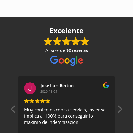
Excelente
A base de
92 reseñas
Jose Luis Berton
2023-11-05
Muy contentos con su servicio, Javier se
Un 
implica al 100% para conseguir lo
exc
máximo de indemnización
rec