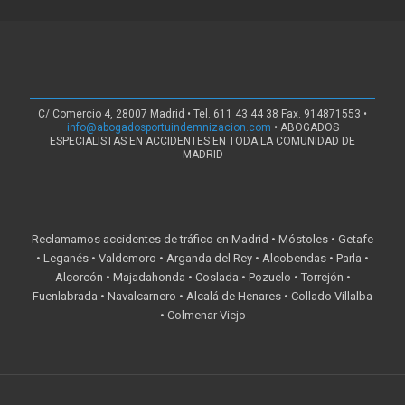
C/ Comercio 4, 28007 Madrid • Tel. 611 43 44 38 Fax. 914871553 •
info@abogadosportuindemnizacion.com
• ABOGADOS
ESPECIALISTAS EN ACCIDENTES EN TODA LA COMUNIDAD DE
MADRID
Reclamamos accidentes de tráfico en Madrid • Móstoles • Getafe
• Leganés • Valdemoro • Arganda del Rey • Alcobendas • Parla •
Alcorcón • Majadahonda • Coslada • Pozuelo • Torrejón •
Fuenlabrada • Navalcarnero • Alcalá de Henares • Collado Villalba
• Colmenar Viejo