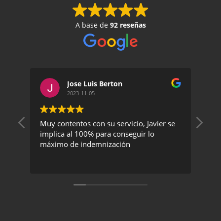
A base de
92 reseñas
Jose Luis Berton
2023-11-05
Muy contentos con su servicio, Javier se
Un 
implica al 100% para conseguir lo
exc
máximo de indemnización
rec