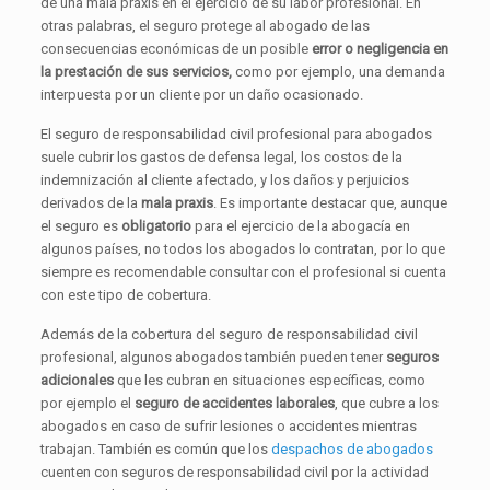
de una mala praxis en el ejercicio de su labor profesional. En
otras palabras, el seguro protege al abogado de las
consecuencias económicas de un posible
error o negligencia en
la prestación de sus servicios,
como por ejemplo, una demanda
interpuesta por un cliente por un daño ocasionado.
El seguro de responsabilidad civil profesional para abogados
suele cubrir los gastos de defensa legal, los costos de la
indemnización al cliente afectado, y los daños y perjuicios
derivados de la
mala praxis
. Es importante destacar que, aunque
el seguro es
obligatorio
para el ejercicio de la abogacía en
algunos países, no todos los abogados lo contratan, por lo que
siempre es recomendable consultar con el profesional si cuenta
con este tipo de cobertura.
Además de la cobertura del seguro de responsabilidad civil
profesional, algunos abogados también pueden tener
seguros
adicionales
que les cubran en situaciones específicas, como
por ejemplo el
seguro de accidentes laborales
, que cubre a los
abogados en caso de sufrir lesiones o accidentes mientras
trabajan. También es común que los
despachos de abogados
cuenten con seguros de responsabilidad civil por la actividad