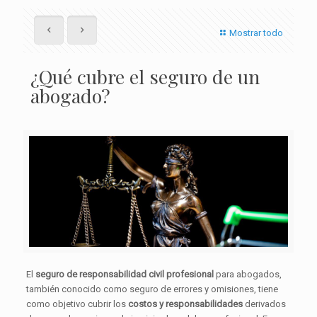
Mostrar todo
¿Qué cubre el seguro de un
abogado?
El
seguro de responsabilidad civil profesional
para abogados,
también conocido como seguro de errores y omisiones, tiene
como objetivo cubrir los
costos y responsabilidades
derivados