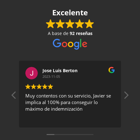
Excelente
A base de
92 reseñas
Jose Luis Berton
2023-11-05
Muy contentos con su servicio, Javier se
Un 
implica al 100% para conseguir lo
exc
máximo de indemnización
rec