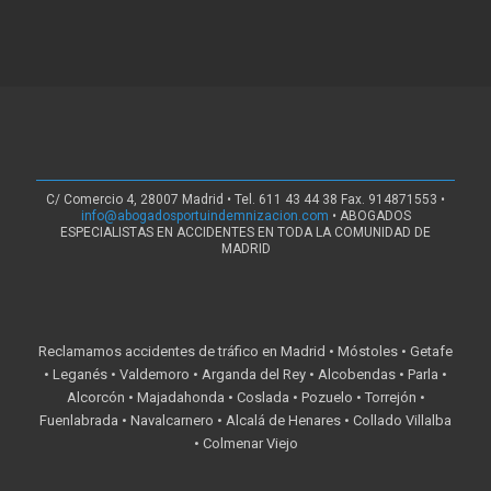
C/ Comercio 4, 28007 Madrid • Tel. 611 43 44 38 Fax. 914871553 •
info@abogadosportuindemnizacion.com
• ABOGADOS
ESPECIALISTAS EN ACCIDENTES EN TODA LA COMUNIDAD DE
MADRID
Reclamamos accidentes de tráfico en Madrid • Móstoles • Getafe
• Leganés • Valdemoro • Arganda del Rey • Alcobendas • Parla •
Alcorcón • Majadahonda • Coslada • Pozuelo • Torrejón •
Fuenlabrada • Navalcarnero • Alcalá de Henares • Collado Villalba
• Colmenar Viejo