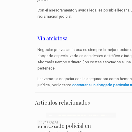
Con el asesoramiento y ayuda legal es posible llegar a
reclamación judicial.
Vía amistosa
Negociar por vía amistosa es siempre la mejor opción s
abogado especializado en accidentes de tráfico e inde
Ahorrarás tiempo y dinero (los costes asociados a una r
pertenece.
Lanzarnos a negociar con la aseguradora como hemos e
jurídica, por lo tanto
contratar a un abogado particular 
Artículos relacionados
11/06/2026
El atestado policial en