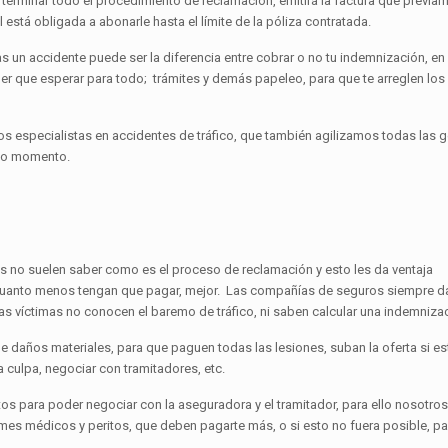
 terminar todo el procedimiento de reclamación, emitirá la factura que previa
está obligada a abonarle hasta el límite de la póliza contratada.
 un accidente puede ser la diferencia entre cobrar o no tu indemnización, e
er que esperar para todo; trámites y demás papeleo, para que te arreglen lo
 especialistas en accidentes de tráfico, que también agilizamos todas las 
odo momento.
 no suelen saber como es el proceso de reclamación y esto les da ventaja
 cuanto menos tengan que pagar, mejor. Las compañías de seguros siempre 
las víctimas no conocen el baremo de tráfico, ni saben calcular una indemniza
de daños materiales, para que paguen todas las lesiones, suban la oferta si e
a culpa, negociar con tramitadores, etc.
ntos para poder negociar con la aseguradora y el tramitador, para ello nosotr
s médicos y peritos, que deben pagarte más, o si esto no fuera posible, pas