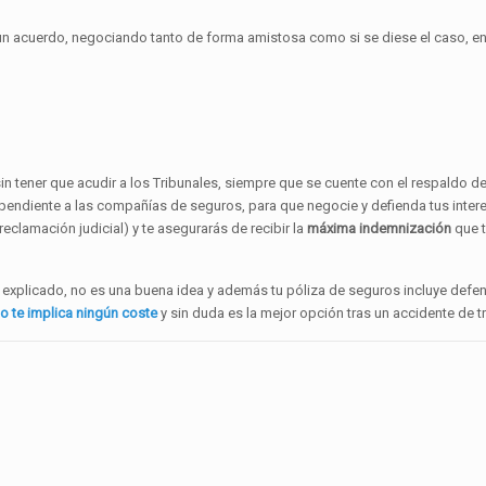
 un acuerdo, negociando tanto de forma amistosa como si se diese el caso, e
in tener que acudir a los Tribunales, siempre que se cuente con el respaldo d
pendiente a las compañías de seguros, para que negocie y defienda tus inter
eclamación judicial) y te asegurarás de recibir la
máxima indemnización
que 
xplicado, no es una buena idea y además tu póliza de seguros incluye defe
no te implica ningún coste
y sin duda es la mejor opción tras un accidente de tr