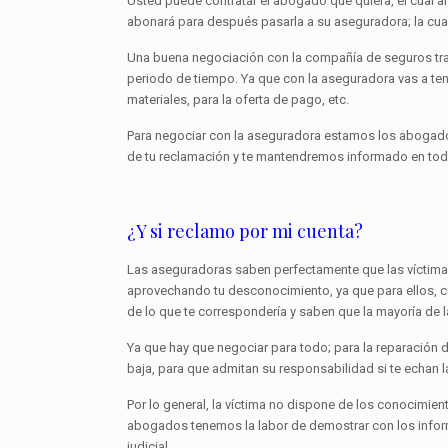
Usted puede contratar el abogado que quiera, el cual al
abonará para después pasarla a su aseguradora; la cual 
Una buena negociación con la compañía de seguros tras
periodo de tiempo. Ya que con la aseguradora vas a ten
materiales, para la oferta de pago, etc.
Para negociar con la aseguradora estamos los abogados
de tu reclamación y te mantendremos informado en t
¿Y si reclamo por mi cuenta?
Las aseguradoras saben perfectamente que las víctimas
aprovechando tu desconocimiento, ya que para ellos,
de lo que te correspondería y saben que la mayoría de 
Ya que hay que negociar para todo; para la reparación 
baja, para que admitan su responsabilidad si te echan l
Por lo general, la víctima no dispone de los conocimie
abogados tenemos la labor de demostrar con los informe
judicial.