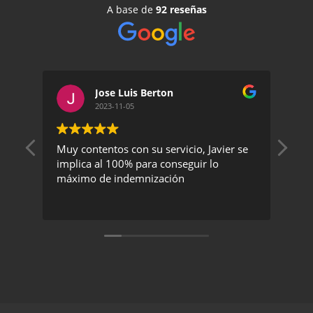
A base de
92 reseñas
Jose Luis Berton
2023-11-05
Muy contentos con su servicio, Javier se
Un 
implica al 100% para conseguir lo
exc
máximo de indemnización
rec