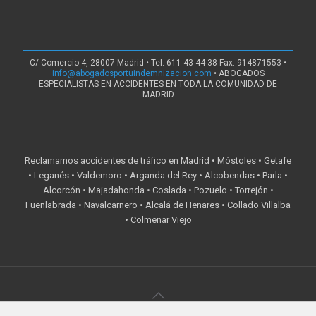
C/ Comercio 4, 28007 Madrid • Tel. 611 43 44 38 Fax. 914871553 •
info@abogadosportuindemnizacion.com
• ABOGADOS
ESPECIALISTAS EN ACCIDENTES EN TODA LA COMUNIDAD DE
MADRID
Reclamamos accidentes de tráfico en Madrid • Móstoles • Getafe
• Leganés • Valdemoro • Arganda del Rey • Alcobendas • Parla •
Alcorcón • Majadahonda • Coslada • Pozuelo • Torrejón •
Fuenlabrada • Navalcarnero • Alcalá de Henares • Collado Villalba
• Colmenar Viejo