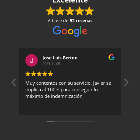
A base de
92 reseñas
Jose Luis Berton
2023-11-05
Muy contentos con su servicio, Javier se
Un 
implica al 100% para conseguir lo
exc
máximo de indemnización
rec