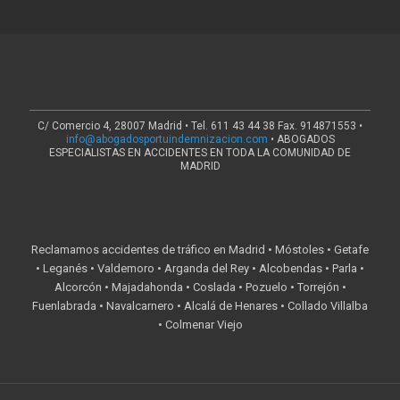
C/ Comercio 4, 28007 Madrid • Tel. 611 43 44 38 Fax. 914871553 •
info@abogadosportuindemnizacion.com
• ABOGADOS
ESPECIALISTAS EN ACCIDENTES EN TODA LA COMUNIDAD DE
MADRID
Reclamamos accidentes de tráfico en Madrid • Móstoles • Getafe
• Leganés • Valdemoro • Arganda del Rey • Alcobendas • Parla •
Alcorcón • Majadahonda • Coslada • Pozuelo • Torrejón •
Fuenlabrada • Navalcarnero • Alcalá de Henares • Collado Villalba
• Colmenar Viejo