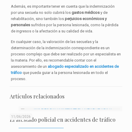
Además, es importante tener en cuenta que la indemnización
por una secuela no solo cubrirá los
gastos médicos
y de
rehabilitación, sino también los
perjuicios económicos y
personales
sufridos por la persona lesionada, como la pérdida
de ingresos o la afectación a su calidad de vida.
En cualquier caso, la valoración de las secuelas y la
determinación de la indemnización correspondiente es un
proceso complejo que debe ser realizado por un especialista en
la materia. Por ello, es recomendable contar con el
asesoramiento de un
abogado especializado en accidentes de
tráfico
que pueda guiar a la persona lesionada en todo el
proceso.
Artículos relacionados
11/06/2026
El atestado policial en accidentes de tráfico