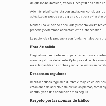
de que los neumáticos, frenos, luces y fluidos estén e
Además, planifica tu ruta con antelación, considerando 
actualizadas puede ser de gran ayuda para evitar atasco
Mantén una velocidad adecuada y respeta los límites e
precede y evitaremos adelantamientos innecesarios.
La paciencia y la prudencia son fundamentales para pre
Hora de salida
Elegir el momento adecuado para iniciar tu viaje puede m
mañana y al final de la tarde. Optar por salir en horar
evitar largas filas de coches y reducir el estrés en carret
Descansos regulares
Realizar pausas regulares durante el viaje es crucial pa
estaciones de servicio para estirar las piernas, tomar
contribuyen a una conducción más segura.
Respeto por las normas de tráfico