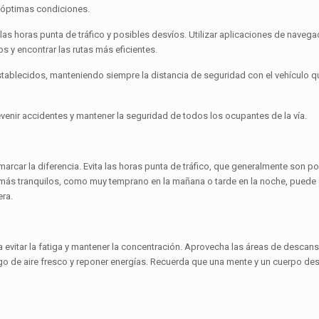
n óptimas condiciones.
las horas punta de tráfico y posibles desvíos. Utilizar aplicaciones de navega
s y encontrar las rutas más eficientes.
stablecidos, manteniendo siempre la distancia de seguridad con el vehículo 
venir accidentes y mantener la seguridad de todos los ocupantes de la vía.
arcar la diferencia. Evita las horas punta de tráfico, que generalmente son po
ios más tranquilos, como muy temprano en la mañana o tarde en la noche, puede
era.
ra evitar la fatiga y mantener la concentración. Aprovecha las áreas de descan
 algo de aire fresco y reponer energías. Recuerda que una mente y un cuerpo 