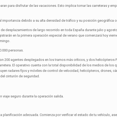
aran para disfrutar de las vacaciones. Esto implica tomar las carreteras y em
 importancia debido a su alta densidad de tráfico y su posición geográfica ce
 de desplazamientos de largo recorrido en toda España durante julio y agosto
 registrarán en la primera operación especial de verano que comenzará hoy viern
omingo.
00.000 personas.
con 200 agentes desplegados en los tramos más críticos, y dos helicópteros 
carretera. El operativo cuenta con la total disponibilidad de los medios de los 
yen radares fijos y móviles de control de velocidad, helicópteros, drones, c
 del cinturón de seguridad.
n viaje seguro durante la operación salida.
na planificación adecuada. Comienza por verificar el estado de tu vehículo, a