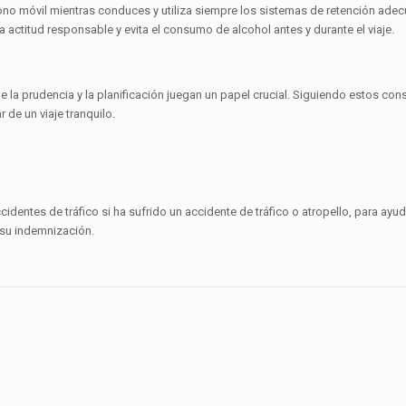
éfono móvil mientras conduces y utiliza siempre los sistemas de retención ade
ctitud responsable y evita el consumo de alcohol antes y durante el viaje.
 la prudencia y la planificación juegan un papel crucial. Siguiendo estos con
r de un viaje tranquilo.
dentes de tráfico si ha sufrido un accidente de tráfico o atropello, para ayud
 su indemnización.