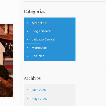
Categorías
Atropellos
Blog / General
Latigazo Cervical
Motoristas
Secuelas
Archivos
junio 2026
mayo 2026