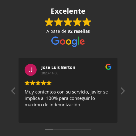
Excelente
A base de
92 reseñas
Jose Luis Berton
2023-11-05
Muy contentos con su servicio, Javier se
Un 
implica al 100% para conseguir lo
exc
máximo de indemnización
rec