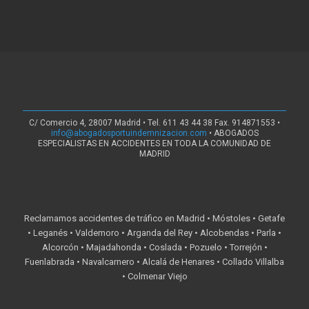
C/ Comercio 4, 28007 Madrid • Tel. 611 43 44 38 Fax. 914871553 •
info@abogadosportuindemnizacion.com
• ABOGADOS
ESPECIALISTAS EN ACCIDENTES EN TODA LA COMUNIDAD DE
MADRID
Reclamamos accidentes de tráfico en Madrid • Móstoles • Getafe
• Leganés • Valdemoro • Arganda del Rey • Alcobendas • Parla •
Alcorcón • Majadahonda • Coslada • Pozuelo • Torrejón •
Fuenlabrada • Navalcarnero • Alcalá de Henares • Collado Villalba
• Colmenar Viejo