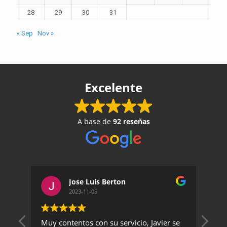
28
29
30
31
« Sep
Nov »
Excelente
A base de
92 reseñas
Jose Luis Berton
2023-11-05
Muy contentos con su servicio, Javier se
Un 