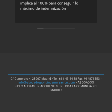
implica al 100% para conseguir lo
exc
máximo de indemnización
rec
C/ Comercio 4, 28007 Madrid • Tel. 611 43 44 38 Fax. 914871553 •
info@abogadosportuindemnizacion.com
• ABOGADOS
ESPECIALISTAS EN ACCIDENTES EN TODA LA COMUNIDAD DE
MADRID